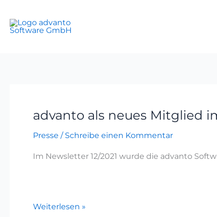
Zum
Inhalt
springen
advanto als neues Mitglied i
advanto
als
Presse
/
Schreibe einen Kommentar
neues
Mitglied
Im Newsletter 12/2021 wurde die advanto Softw
im
Stadtmarketing
„Pro
Magdeburg“
Weiterlesen »
e.V.