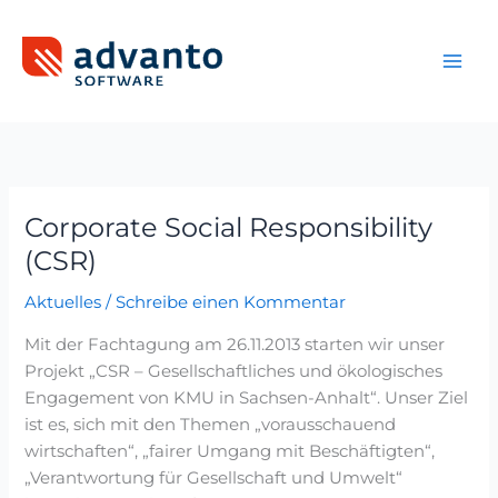
Zum
Inhalt
springen
Corporate Social Responsibility
Corporate
Social
(CSR)
Responsibility
Aktuelles
/
Schreibe einen Kommentar
(CSR)
Mit der Fachtagung am 26.11.2013 starten wir unser
Projekt „CSR – Gesellschaftliches und ökologisches
Engagement von KMU in Sachsen-Anhalt“. Unser Ziel
ist es, sich mit den Themen „vorausschauend
wirtschaften“, „fairer Umgang mit Beschäftigten“,
„Verantwortung für Gesellschaft und Umwelt“