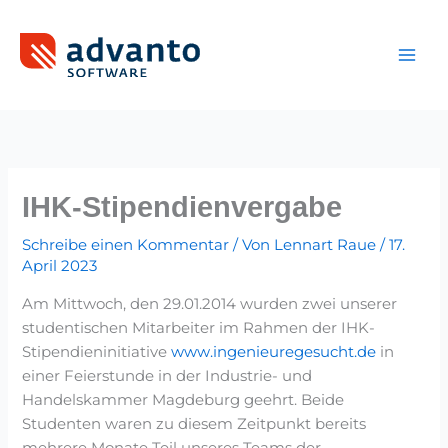
Zum
Inhalt
springen
IHK-Stipendienvergabe
Schreibe einen Kommentar
/ Von
Lennart Raue
/
17.
April 2023
Am Mittwoch, den 29.01.2014 wurden zwei unserer
studentischen Mitarbeiter im Rahmen der IHK-
Stipendieninitiative
www.ingenieuregesucht.de
in
einer Feierstunde in der Industrie- und
Handelskammer Magdeburg geehrt. Beide
Studenten waren zu diesem Zeitpunkt bereits
mehrere Monate Teil unseres Teams der