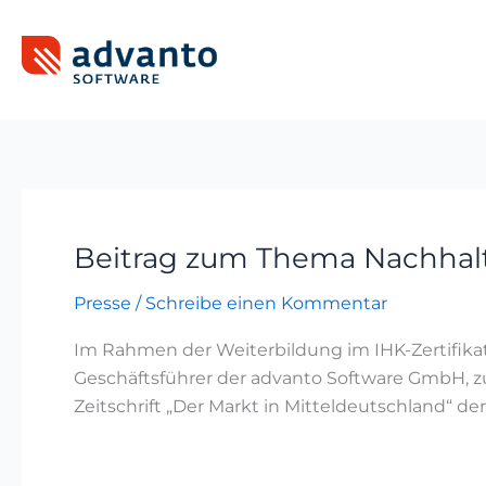
Zum
Inhalt
springen
Beitrag zum Thema Nachhalti
Beitrag
zum
Presse
/
Schreibe einen Kommentar
Thema
Nachhaltigkeit
Im Rahmen der Weiterbildung im IHK-Zertifikat
in
Geschäftsführer der advanto Software GmbH, zu
„Der
Zeitschrift „Der Markt in Mitteldeutschland“ d
Markt
in
Mitteldeutschland“